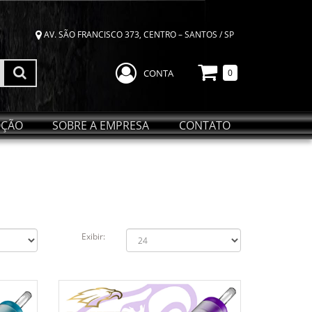
AV. SÃO FRANCISCO 373, CENTRO – SANTOS / SP
CONTA
0
ÇÃO
SOBRE A EMPRESA
CONTATO
Exibir: