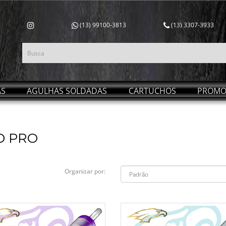
(13) 99100-3813
(13) 3307-3933
AS
AGULHAS SOLDADAS
CARTUCHOS
PROMO
D PRO
Organizar por: