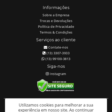
Informações
Sobre a Empresa
Trocas e Devoluções
Política de Privacidade
Termos & Condições
Serviços ao cliente
Contate-nos
(13) 3307-3933
(13) 99100-3813
Siga-nos
Instagram
Utilizamos cookies para melhorar a sua
White Head Tattoo (Wellington Ricardo Kudlinski EPP) - CNPJ:
experiência em nosso site.
Ao continuar