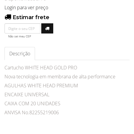
Login para ver preço
Estimar frete
Não sei meu CEP
Descrição
Cartucho WHITE HEAD GOLD PRO
Nova tecnologia em membrana de alta performance
AGULHAS WHITE HEAD PREMIUM
ENCAIXE UNIVERSAL
CAIXA COM 20 UNIDADES
ANVISA No.82255219006