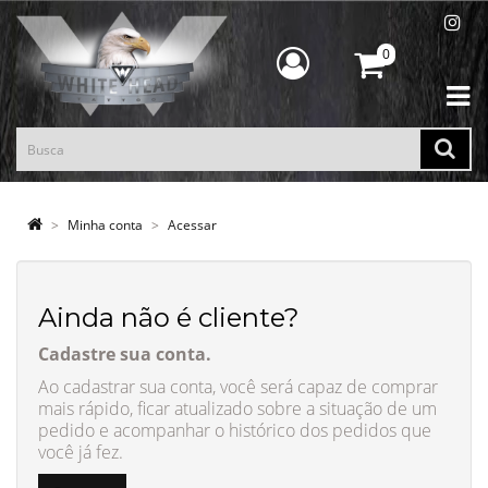
0
Minha conta
Acessar
Ainda não é cliente?
Cadastre sua conta.
Ao cadastrar sua conta, você será capaz de comprar
mais rápido, ficar atualizado sobre a situação de um
pedido e acompanhar o histórico dos pedidos que
você já fez.