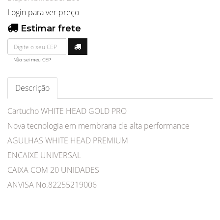
Login para ver preço
Estimar frete
Não sei meu CEP
Descrição
Cartucho WHITE HEAD GOLD PRO
Nova tecnologia em membrana de alta performance
AGULHAS WHITE HEAD PREMIUM
ENCAIXE UNIVERSAL
CAIXA COM 20 UNIDADES
ANVISA No.82255219006