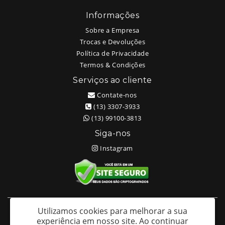
Informações
Sobre a Empresa
Trocas e Devoluções
Política de Privacidade
Termos & Condições
Serviços ao cliente
Contate-nos
(13) 3307-3933
(13) 99100-3813
Siga-nos
Instagram
Utilizamos cookies para melhorar a sua
White Head Tattoo (Wellington Ricardo Kudlinski EPP) - CNPJ:
experiência em nosso site.
Ao continuar