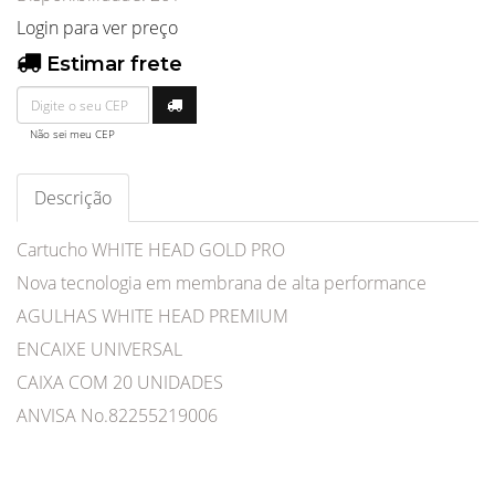
Login para ver preço
Estimar frete
Não sei meu CEP
Descrição
Cartucho WHITE HEAD GOLD PRO
Nova tecnologia em membrana de alta performance
AGULHAS WHITE HEAD PREMIUM
ENCAIXE UNIVERSAL
CAIXA COM 20 UNIDADES
ANVISA No.82255219006