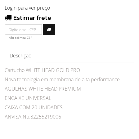
Login para ver preço
Estimar frete
Não sei meu CEP
Descrição
Cartucho WHITE HEAD GOLD PRO
Nova tecnologia em membrana de alta performance
AGULHAS WHITE HEAD PREMIUM
ENCAIXE UNIVERSAL
CAIXA COM 20 UNIDADES
ANVISA No.82255219006