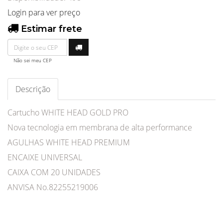
Login para ver preço
Estimar frete
Não sei meu CEP
Descrição
Cartucho WHITE HEAD GOLD PRO
Nova tecnologia em membrana de alta performance
AGULHAS WHITE HEAD PREMIUM
ENCAIXE UNIVERSAL
CAIXA COM 20 UNIDADES
ANVISA No.82255219006