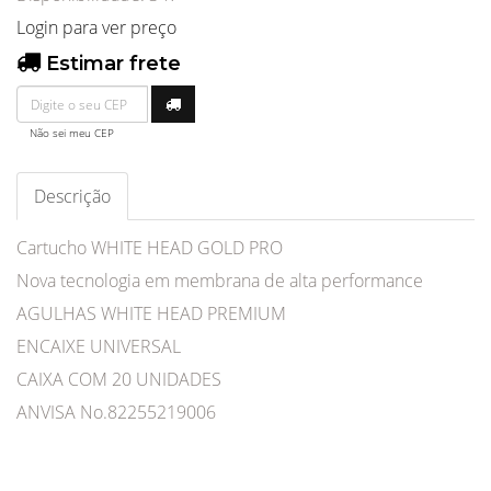
Login para ver preço
Estimar frete
Não sei meu CEP
Descrição
Cartucho WHITE HEAD GOLD PRO
Nova tecnologia em membrana de alta performance
AGULHAS WHITE HEAD PREMIUM
ENCAIXE UNIVERSAL
CAIXA COM 20 UNIDADES
ANVISA No.82255219006