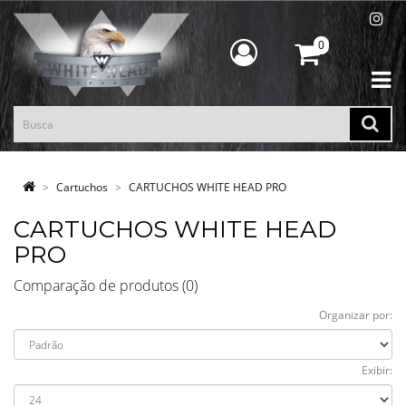
0
Cartuchos
CARTUCHOS WHITE HEAD PRO
CARTUCHOS WHITE HEAD
PRO
Comparação de produtos (0)
Organizar por:
Exibir: