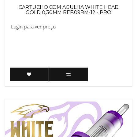
CARTUCHO COM AGULHA WHITE HEAD
GOLD 0,30MM REF.09RM-12 - PRO
Login para ver preço