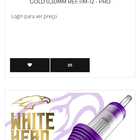
GOLD 0,30MM REF.11M-12 - PRO
Login para ver preço