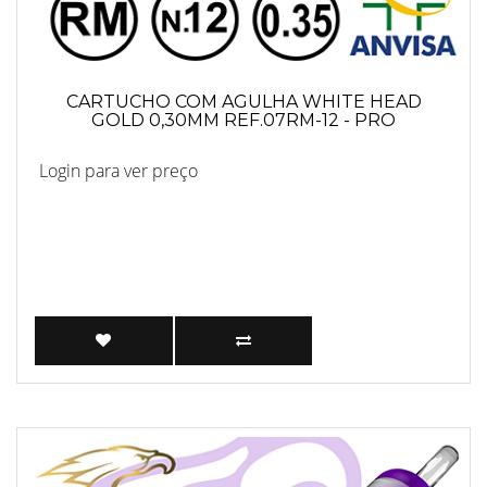
CARTUCHO COM AGULHA WHITE HEAD
GOLD 0,30MM REF.07RM-12 - PRO
Login para ver preço