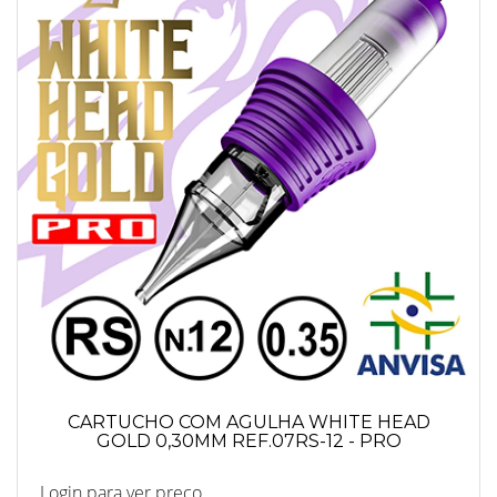
CARTUCHO COM AGULHA WHITE HEAD
GOLD 0,30MM REF.07RS-12 - PRO
Login para ver preço