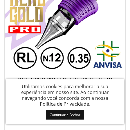
CARTUCHO COM AGULHA WHITE HEAD
GOLD 0,30MM REF.11RL-12 - PRO
Utilizamos cookies para melhorar a sua
experiência em nosso site.
Ao continuar
navegando você concorda com a nossa
Login para ver preço
Política de Privacidade
.
Continuar e Fechar