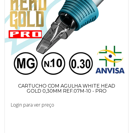
CARTUCHO COM AGULHA WHITE HEAD
GOLD 0,30MM REF.07M-10 - PRO
Login para ver preço