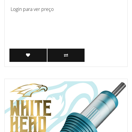
Login para ver preço