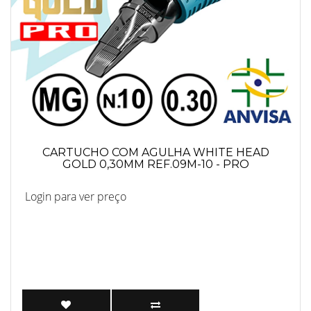
CARTUCHO COM AGULHA WHITE HEAD
GOLD 0,30MM REF.09M-10 - PRO
Login para ver preço