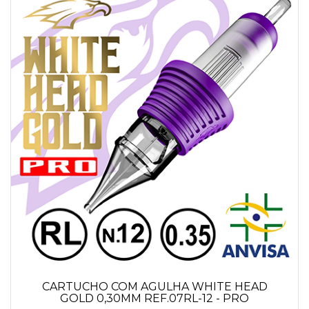
CARTUCHO COM AGULHA WHITE HEAD
GOLD 0,30MM REF.07RL-12 - PRO