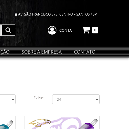
AV. SÃO FRANCISCO 373, CENTRO – SANTOS / SP
CONTA
0
ÇÃO
SOBRE A EMPRESA
CONTATO
Exibir: