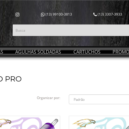
(13) 99100-3813
(13) 3307-3933
AS
AGULHAS SOLDADAS
CARTUCHOS
PROMO
D PRO
Organizar por: