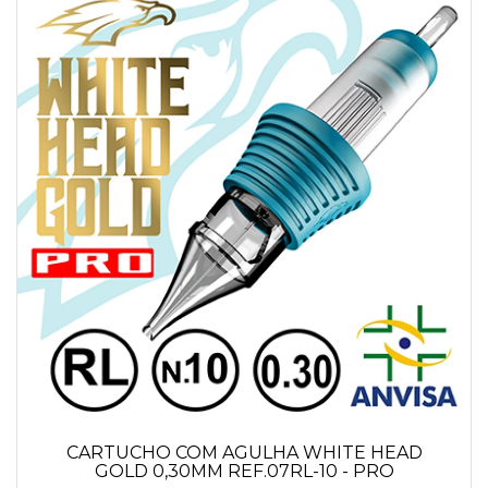
CARTUCHO COM AGULHA WHITE HEAD
GOLD 0,30MM REF.07RL-10 - PRO