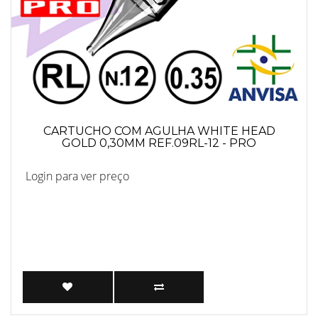
CARTUCHO COM AGULHA WHITE HEAD
GOLD 0,30MM REF.09RL-12 - PRO
Login para ver preço