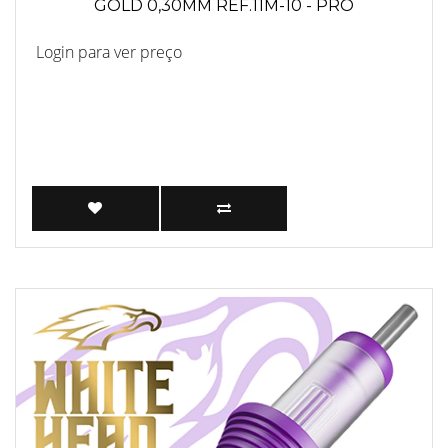
GOLD 0,30MM REF.11M-10 - PRO
Login para ver preço