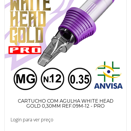
CARTUCHO COM AGULHA WHITE HEAD
GOLD 0,30MM REF.09M-12 - PRO
Login para ver preço