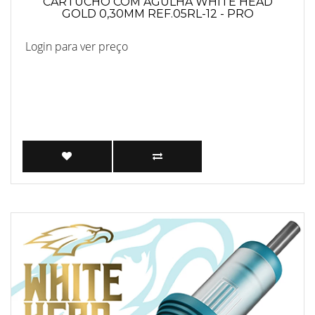
CARTUCHO COM AGULHA WHITE HEAD
GOLD 0,30MM REF.05RL-12 - PRO
Login para ver preço