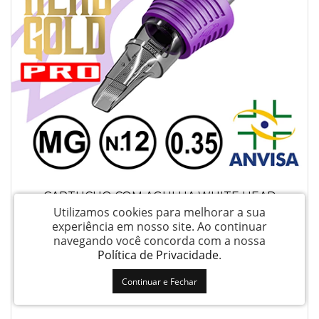
CARTUCHO COM AGULHA WHITE HEAD
GOLD 0,30MM REF.11M-12 - PRO
Utilizamos cookies para melhorar a sua
experiência em nosso site.
Ao continuar
navegando você concorda com a nossa
Login para ver preço
Política de Privacidade
.
Continuar e Fechar