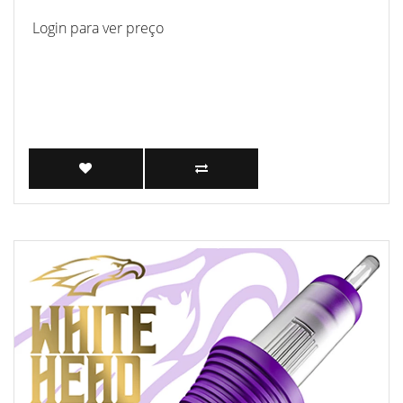
Login para ver preço