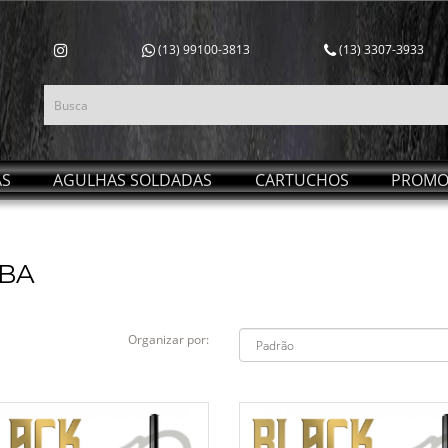
(13) 99100-3813
(13) 3307-3933
AS
AGULHAS SOLDADAS
CARTUCHOS
PROMO
BA
Organizar por: