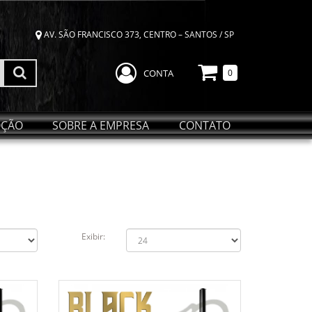
AV. SÃO FRANCISCO 373, CENTRO – SANTOS / SP
CONTA
0
ÇÃO
SOBRE A EMPRESA
CONTATO
Exibir: