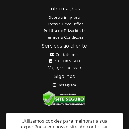
Informações
Sobre a Empresa
Trocas e Devoluções
Política de Privacidade
Termos & Condições
Serviços ao cliente
Contate-nos
(13) 3307-3933
(13) 99100-3813
Siga-nos
Instagram
Utilizamos cookies para melhorar a sua
White Head Tattoo (Wellington Ricardo Kudlinski EPP) - CNPJ:
experiência em nosso site.
Ao continuar