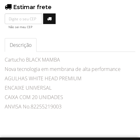
Estimar frete
Não sei meu CEP
Descrição
Cartucho BLACK MAMBA
Nova tecnologia em membrana de alta performance
AGULHAS WHITE HEAD PREMIUM
ENCAIXE UNIVERSAL
CAIXA COM 20 UNIDADES
ANVISA No.82255219003