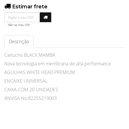
Estimar frete
Não sei meu CEP
Descrição
Cartucho BLACK MAMBA
Nova tecnologia em membrana de alta performance
AGULHAS WHITE HEAD PREMIUM
ENCAIXE UNIVERSAL
CAIXA COM 20 UNIDADES
ANVISA No.82255219003