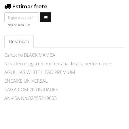
Estimar frete
Não sei meu CEP
Descrição
Cartucho BLACK MAMBA
Nova tecnologia em membrana de alta performance
AGULHAS WHITE HEAD PREMIUM
ENCAIXE UNIVERSAL
CAIXA COM 20 UNIDADES
ANVISA No.82255219003