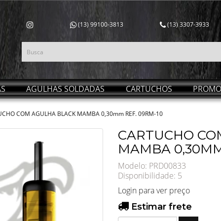
(13) 99100-3813
(13) 3307-3933
AS
AGULHAS SOLDADAS
CARTUCHOS
PROMO
UCHO COM AGULHA BLACK MAMBA 0,30mm REF. 09RM-10
CARTUCHO CO
MAMBA 0,30MM
Modelo: PRD00833
Disponibilidade:
5
Login para ver preço
Estimar frete