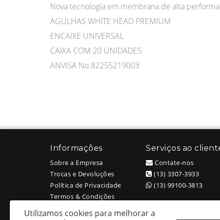
Nova tecnologia em membrana de alta perform
AGULHAS WHITE HEAD PREMIUM
ENCAIXE UNIVERSAL
CAIXA COM 20 UNIDADES
ANVISA No.82255219003
Informações
Serviços ao client
Sobre a Empresa
Contate-nos
Trocas e Devoluções
(13) 3307-3933
Política de Privacidade
(13) 99100-3813
Termos & Condições
Utilizamos cookies para melhorar a