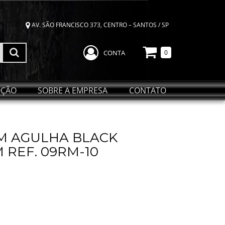
AV. SÃO FRANCISCO 373, CENTRO – SANTOS / SP
CONTA
0
ÇÃO
SOBRE A EMPRESA
CONTATO
M AGULHA BLACK
 REF. 09RM-10