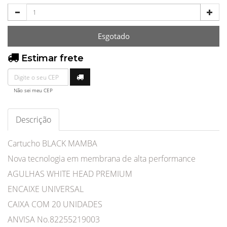
Esgotado
Estimar frete
Não sei meu CEP
Descrição
Cartucho BLACK MAMBA
Nova tecnologia em membrana de alta performance
AGULHAS WHITE HEAD PREMIUM
ENCAIXE UNIVERSAL
CAIXA COM 20 UNIDADES
ANVISA No.82255219003