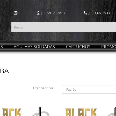
(13) 99100-3813
(13) 3307-3933
AS
AGULHAS SOLDADAS
CARTUCHOS
PROMO
BA
Organizar por: