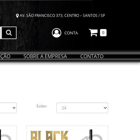
AV. SÃO FRANCISCO 373, CENTRO – SANTOS / SP
CONTA
0
ÇÃO
SOBRE A EMPRESA
CONTATO
Exibir: