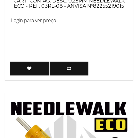
CART. COM AG. DESC. 0,25MM NEEDLEWALK
ECO - REF. 03RL-08 - ANVISA Nº82255219015
Login para ver preço