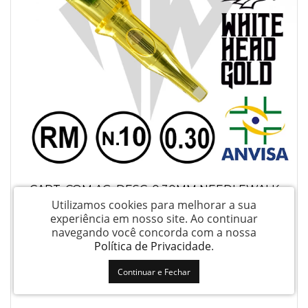
CART. COM AG. DESC. 0,30MM NEEDLEWALK
ECO - REF. 07RM-10 - ANVISA Nº82255219015
Utilizamos cookies para melhorar a sua
experiência em nosso site.
Ao continuar
navegando você concorda com a nossa
Login para ver preço
Política de Privacidade
.
Continuar e Fechar