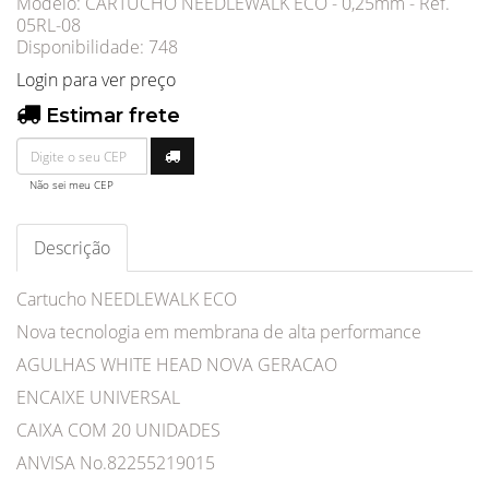
Modelo: CARTUCHO NEEDLEWALK ECO - 0,25mm - Ref.
05RL-08
Disponibilidade:
748
Login para ver preço
Estimar frete
Não sei meu CEP
Descrição
Cartucho NEEDLEWALK ECO
Nova tecnologia em membrana de alta performance
AGULHAS WHITE HEAD NOVA GERACAO
ENCAIXE UNIVERSAL
CAIXA COM 20 UNIDADES
ANVISA No.82255219015