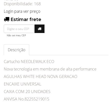
Disponibilidade:
168
Login para ver preço
Estimar frete
Não sei meu CEP
Descrição
Cartucho NEEDLEWALK ECO
Nova tecnologia em membrana de alta performance
AGULHAS WHITE HEAD NOVA GERACAO
ENCAIXE UNIVERSAL
CAIXA COM 20 UNIDADES
ANVISA No.82255219015