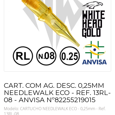
CART. COM AG. DESC. 0,25MM
NEEDLEWALK ECO - REF. 13RL-
08 - ANVISA Nº82255219015
Modelo: CARTUCHO NEEDLEWALK ECO - 0,25mm - Ref.
13RL-08