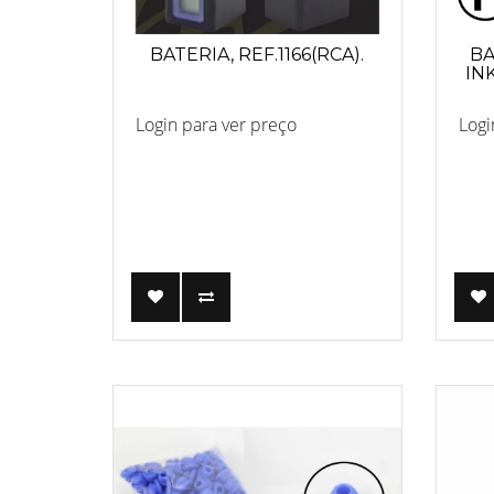
BATERIA, REF.1166(RCA).
BA
INK
Login para ver preço
Logi