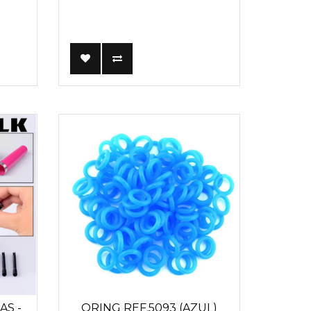
AS -
ORING REF.5093 (AZUL)