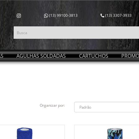
(13) 99100-3813
(13) 3307-3933
AS
AGULHAS SOLDADAS
CARTUCHOS
PROMO
Organizar por: