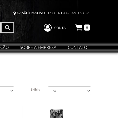
AV. SÃO FRANCISCO 373, CENTRO – SANTOS / SP
CONTA
0
ÇÃO
SOBRE A EMPRESA
CONTATO
Exibir: