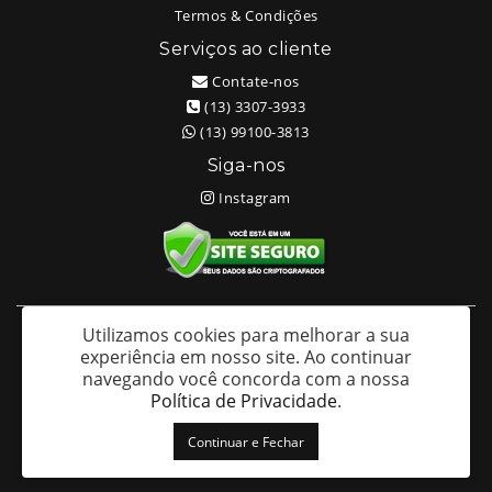
Termos & Condições
Serviços ao cliente
Contate-nos
(13) 3307-3933
(13) 99100-3813
Siga-nos
Instagram
Utilizamos cookies para melhorar a sua
White Head Tattoo (Wellington Ricardo Kudlinski EPP) - CNPJ:
experiência em nosso site.
Ao continuar
09.635.966/0001-70
navegando você concorda com a nossa
Av. São Francisco 373 – Centro - Santos / SP - CEP: 11013-201
Política de Privacidade
.
White Head Tattoo © 2026
Continuar e Fechar
Desenvolvido por
88digital