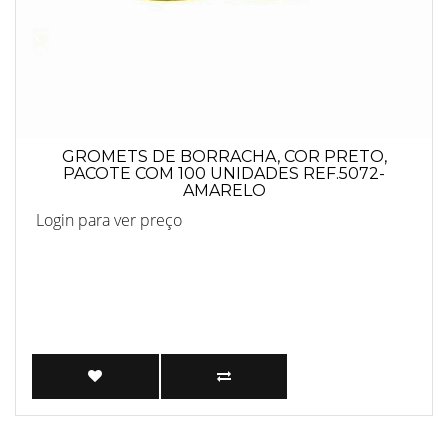
GROMETS DE BORRACHA, COR PRETO,
PACOTE COM 100 UNIDADES REF.5072-
AMARELO
Login para ver preço