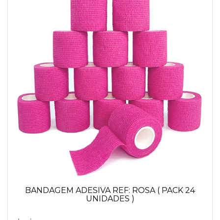
BANDAGEM ADESIVA REF: ROSA ( PACK 24
UNIDADES )