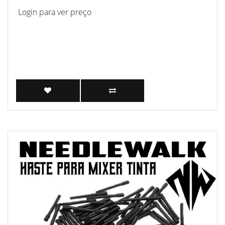
Login para ver preço