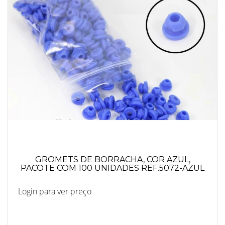
GROMETS DE BORRACHA, COR AZUL,
PACOTE COM 100 UNIDADES REF.5072-AZUL
Login para ver preço