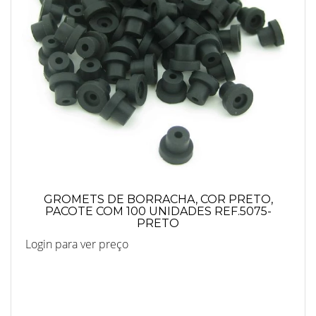
GROMETS DE BORRACHA, COR PRETO,
PACOTE COM 100 UNIDADES REF.5075-
PRETO
Login para ver preço