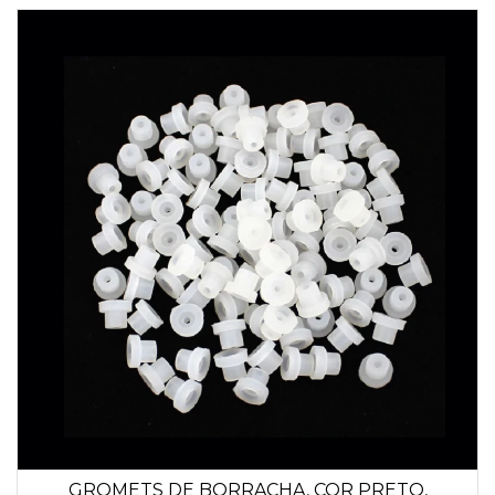
GROMETS DE BORRACHA, COR PRETO,