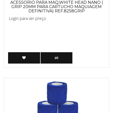
ACESSORIO PARA MAQ.WHITE HEAD NANO (
GRIP 20MM PARA CARTUCHO MAQUIAGEM
DEFINITIVA) REF.8258GRIP
Login para ver preço