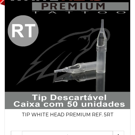
TIP WHITE HEAD PREMIUM REF. 5RT