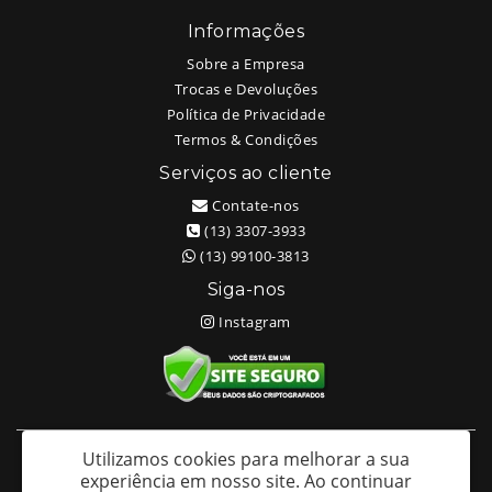
Informações
Sobre a Empresa
Trocas e Devoluções
Política de Privacidade
Termos & Condições
Serviços ao cliente
Contate-nos
(13) 3307-3933
(13) 99100-3813
Siga-nos
Instagram
Utilizamos cookies para melhorar a sua
White Head Tattoo (Wellington Ricardo Kudlinski EPP) - CNPJ:
experiência em nosso site.
Ao continuar
09.635.966/0001-70