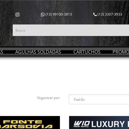
(13) 99100-3813
(13) 3307-3933
AS
AGULHAS SOLDADAS
CARTUCHOS
PROMO
Organizar por: