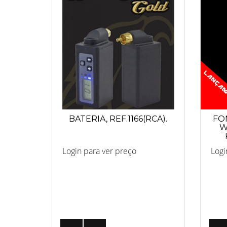
BATERIA, REF.1166(RCA).
FO
W
Login para ver preço
Logi