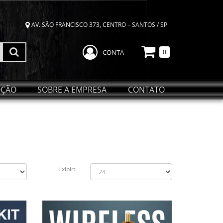
AV. SÃO FRANCISCO 373, CENTRO – SANTOS / SP
CONTA
0
ÇÃO
SOBRE A EMPRESA
CONTATO
Exibir: