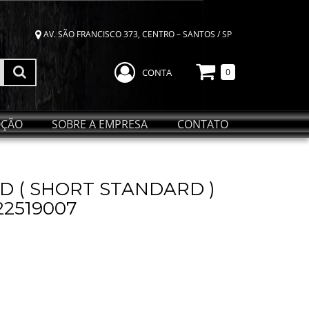
AV. SÃO FRANCISCO 373, CENTRO – SANTOS / SP
CONTA
0
ÇÃO
SOBRE A EMPRESA
CONTATO
D ( SHORT STANDARD )
22519007