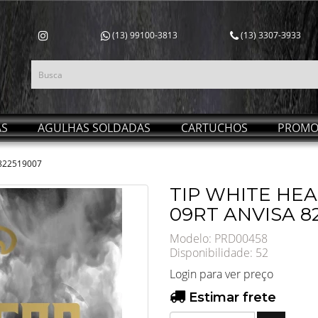
(13) 99100-3813
(13) 3307-3933
AS
AGULHAS SOLDADAS
CARTUCHOS
PROMO
 822519007
TIP WHITE HEA
09RT ANVISA 8
Modelo: PRD00458
Disponibilidade:
52
Login para ver preço
Estimar frete