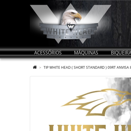
ACESSÓRIOS
MÁQUINAS
BIQUEIR
TIP WHITE HEAD ( SHORT STANDARD ) 09RT ANVISA