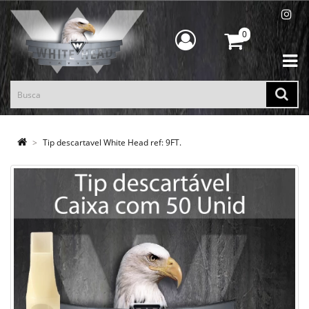
0
Tip descartavel White Head ref: 9FT.