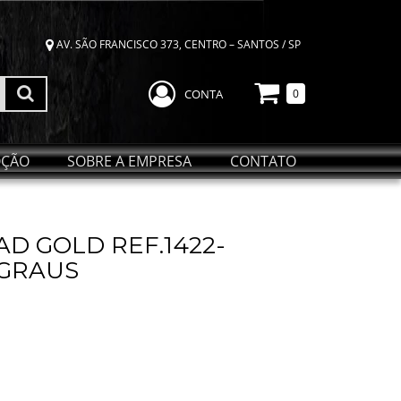
AV. SÃO FRANCISCO 373, CENTRO – SANTOS / SP
CONTA
0
ÇÃO
SOBRE A EMPRESA
CONTATO
D GOLD REF.1422-
 GRAUS