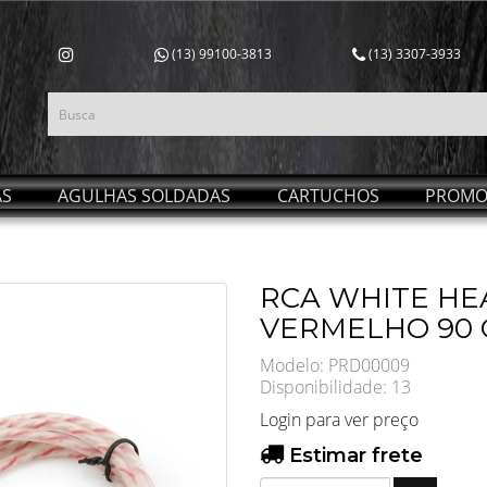
(13) 99100-3813
(13) 3307-3933
AS
AGULHAS SOLDADAS
CARTUCHOS
PROMO
RCA WHITE HEA
VERMELHO 90
Modelo: PRD00009
Disponibilidade:
13
Login para ver preço
Estimar frete