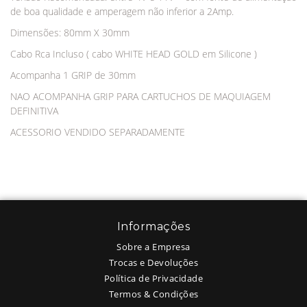
de boa qualidade e amperagem não inferior a 2Amp.
Dimensões: 80mm X 30mm
Cabo Rca Incluso ( cabo WHITE HEAD GOLD em Silicone )
Acompanha 1 GRIP de 30mm
NAO ACOMPANHA GRIP PARA CARTUCHOS DE MAQUIAGEM
DEFINITIVA
ACESSORIO VENDIDO SEPARADAMENTE
Informações
Sobre a Empresa
Trocas e Devoluções
Política de Privacidade
Termos & Condições