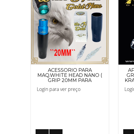
ACESSORIO PARA
A
MAQ.WHITE HEAD NANO (
GR
GRIP 20MM PARA
KR
CARTUCHO MAQUIAGEM
Login para ver preço
Logi
DEFINITIVA)
REF.8258GRIP