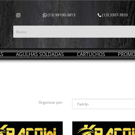
(13) 99100-3813
(13) 3307-3933
AS
AGULHAS SOLDADAS
CARTUCHOS
PROMO
Organizar por: