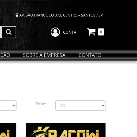
AV. SÃO FRANCISCO 373, CENTRO – SANTOS / SP
CONTA
0
ÇÃO
SOBRE A EMPRESA
CONTATO
Exibir: