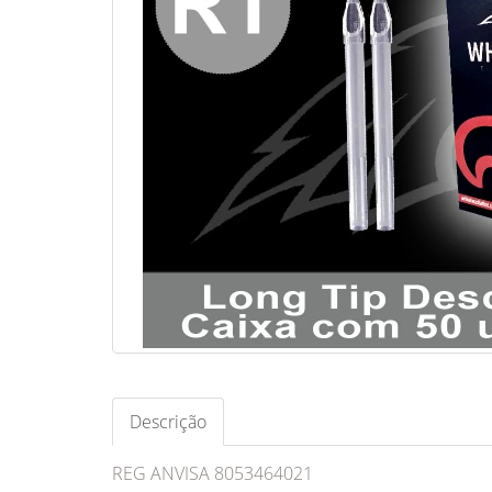
Descrição
REG ANVISA 8053464021