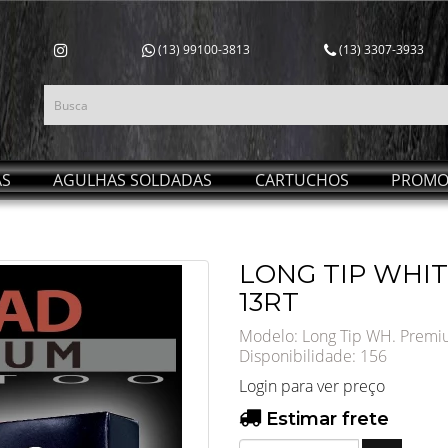
(13) 99100-3813
(13) 3307-3933
AS
AGULHAS SOLDADAS
CARTUCHOS
PROMO
LONG TIP WHI
13RT
Modelo: Long Tip WH. Premi
Disponibilidade:
156
Login para ver preço
Estimar frete