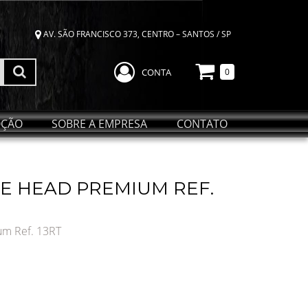
AV. SÃO FRANCISCO 373, CENTRO – SANTOS / SP
CONTA
0
ÇÃO
SOBRE A EMPRESA
CONTATO
TE HEAD PREMIUM REF.
um Ref. 13RT