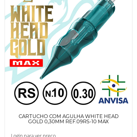
CARTUCHO COM AGULHA WHITE HEAD
GOLD 0,30MM REF.09RS-10 MAX
Login para ver preço