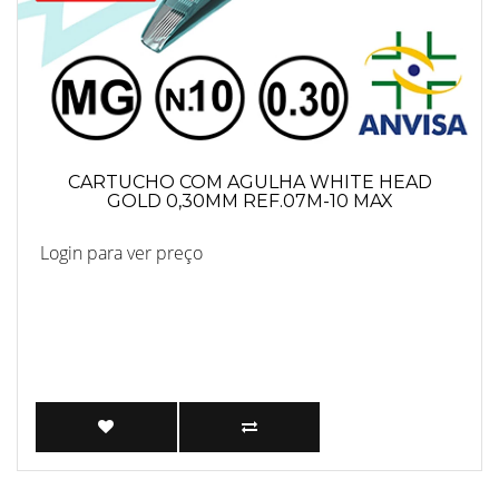
CARTUCHO COM AGULHA WHITE HEAD
GOLD 0,30MM REF.07M-10 MAX
Login para ver preço