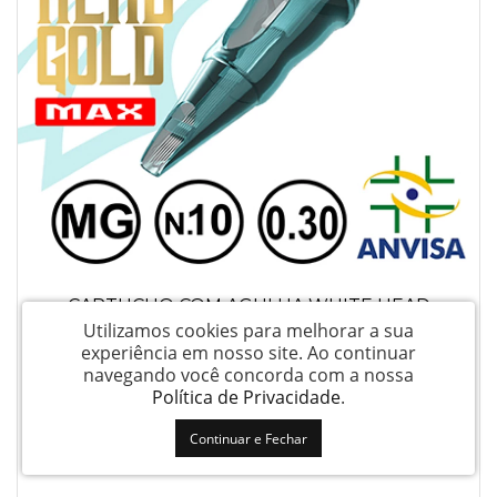
CARTUCHO COM AGULHA WHITE HEAD
GOLD 0,30MM REF.15M-10 MAX
Utilizamos cookies para melhorar a sua
experiência em nosso site.
Ao continuar
navegando você concorda com a nossa
Login para ver preço
Política de Privacidade
.
Continuar e Fechar