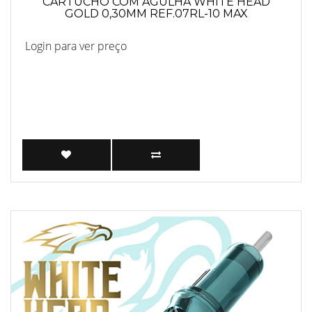
CARTUCHO COM AGULHA WHITE HEAD
GOLD 0,30MM REF.07RL-10 MAX
Login para ver preço