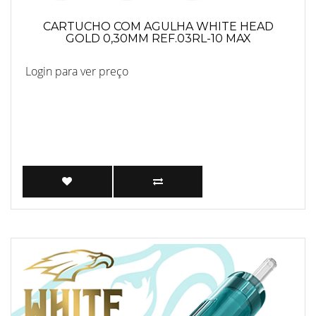
CARTUCHO COM AGULHA WHITE HEAD
GOLD 0,30MM REF.03RL-10 MAX
Login para ver preço