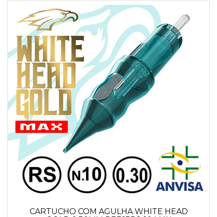
CARTUCHO COM AGULHA WHITE HEAD