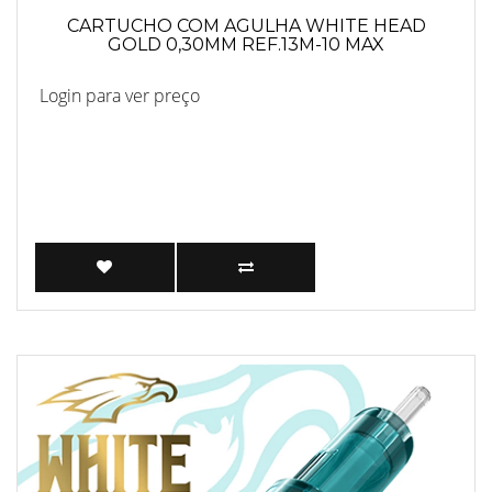
CARTUCHO COM AGULHA WHITE HEAD
GOLD 0,30MM REF.13M-10 MAX
Login para ver preço