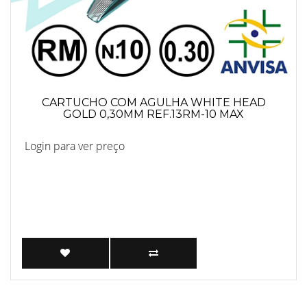
CARTUCHO COM AGULHA WHITE HEAD
GOLD 0,30MM REF.13RM-10 MAX
Login para ver preço