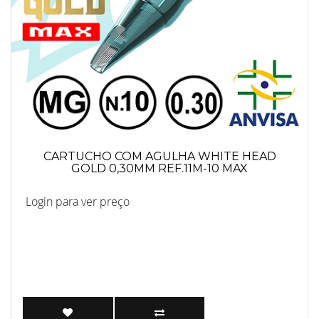
CARTUCHO COM AGULHA WHITE HEAD
GOLD 0,30MM REF.11M-10 MAX
Login para ver preço