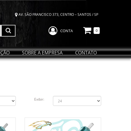
AV. SÃO FRANCISCO 373, CENTRO – SANTOS / SP
CONTA
0
ÇÃO
SOBRE A EMPRESA
CONTATO
Exibir: