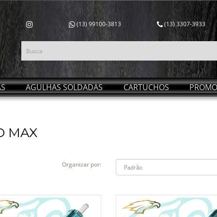
(13) 99100-3813
(13) 3307-3933
AS
AGULHAS SOLDADAS
CARTUCHOS
PROMO
D MAX
Organizar por: