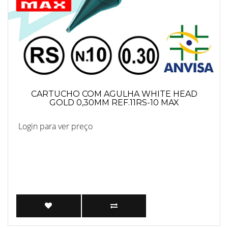
CARTUCHO COM AGULHA WHITE HEAD
GOLD 0,30MM REF.11RS-10 MAX
Login para ver preço