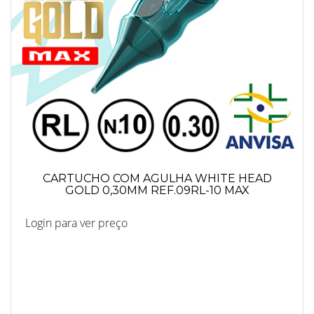
CARTUCHO COM AGULHA WHITE HEAD
GOLD 0,30MM REF.09RL-10 MAX
Login para ver preço