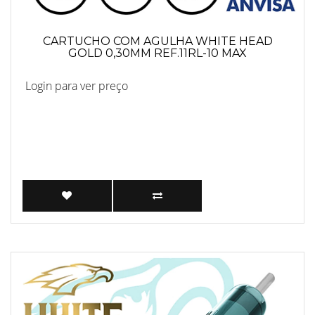
CARTUCHO COM AGULHA WHITE HEAD
GOLD 0,30MM REF.11RL-10 MAX
Login para ver preço