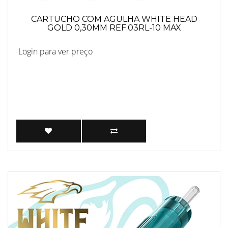
CARTUCHO COM AGULHA WHITE HEAD
GOLD 0,30MM REF.03RL-10 MAX
Login para ver preço