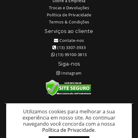
Sobre a Empresa
Trocas e Devoluções
Política de Privacidade
Termos & Condições
Serviços ao cliente
Contate-nos
(13) 3307-3933
(13) 99100-3813
Siga-nos
Instagram
Utilizamos cookies para melhorar a sua
White Head Tattoo (Wellington Ricardo Kudlinski EPP) - CNPJ:
experiência em nosso site.
Ao continuar
09.635.966/0001-70
navegando você concorda com a nossa
Av. São Francisco 373 – Centro - Santos / SP - CEP: 11013-201
Política de Privacidade
.
White Head Tattoo © 2026