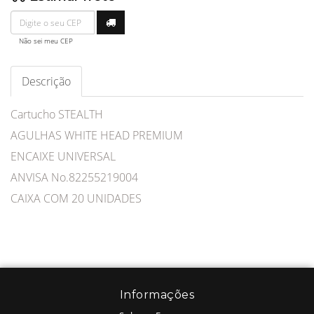
Não sei meu CEP
Descrição
Cartucho STEALTH
AGULHAS WHITE HEAD PREMIUM
ENCAIXE UNIVERSAL
ANVISA No.82255219004
CAIXA COM 20 UNIDADES
Informações