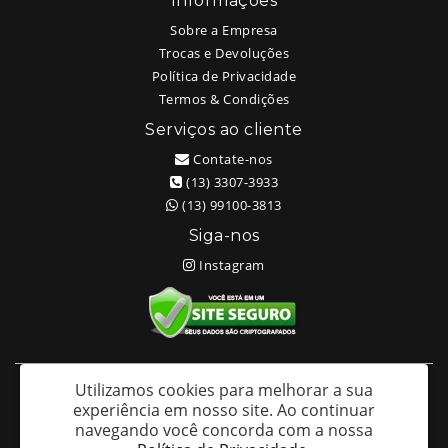
Informações
Sobre a Empresa
Trocas e Devoluções
Política de Privacidade
Termos & Condições
Serviços ao cliente
Contate-nos
(13) 3307-3933
(13) 99100-3813
Siga-nos
Instagram
Utilizamos cookies para melhorar a sua
White Head Tattoo (Wellington Ricardo Kudlinski EPP) - CNPJ:
experiência em nosso site.
Ao continuar
09.635.966/0001-70
navegando você concorda com a nossa
Av. São Francisco 373 – Centro - Santos / SP - CEP: 11013-201