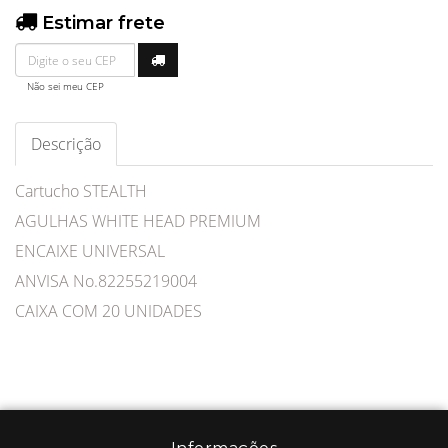
Estimar frete
Não sei meu CEP
Descrição
Cartucho STEALTH
AGULHAS WHITE HEAD PREMIUM
ENCAIXE UNIVERSAL
ANVISA No.82255219004
CAIXA COM 20 UNIDADES