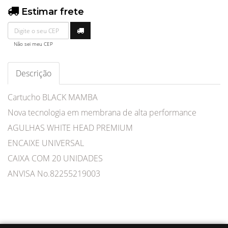
Estimar frete
Não sei meu CEP
Descrição
Cartucho BLACK MAMBA
Nova tecnologia em membrana de alta performance
AGULHAS WHITE HEAD PREMIUM
ENCAIXE UNIVERSAL
CAIXA COM 20 UNIDADES
ANVISA No.82255219003