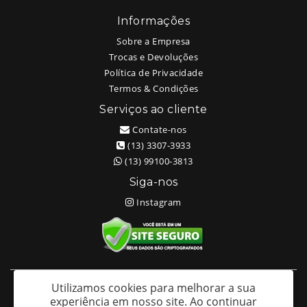
Informações
Sobre a Empresa
Trocas e Devoluções
Política de Privacidade
Termos & Condições
Serviços ao cliente
Contate-nos
(13) 3307-3933
(13) 99100-3813
Siga-nos
Instagram
Utilizamos cookies para melhorar a sua
White Head Tattoo (Wellington Ricardo Kudlinski EPP) - CNPJ:
experiência em nosso site.
Ao continuar