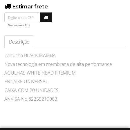
Estimar frete
Não sei meu CEP
Descrição
Cartucho BLACK MAMBA
Nova tecnologia em membrana de alta performance
AGULHAS WHITE HEAD PREMIUM
ENCAIXE UNIVERSAL
CAIXA COM 20 UNIDADES
ANVISA No.82255219003