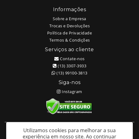
Informações
Sobre a Empresa
Trocas e Devoluções
Política de Privacidade
Termos & Condições
Serviços ao cliente
Contate-nos
(13) 3307-3933
(13) 99100-3813
Siga-nos
Instagram
Utilizamos cookies para melhorar a sua
White Head Tattoo (Wellington Ricardo Kudlinski EPP) - CNPJ:
experiência em nosso site.
Ao continuar