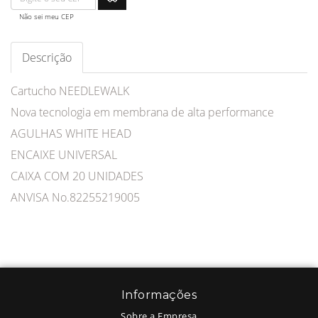
Não sei meu CEP
Descrição
Cartucho NEEDLEWALK
Nova tecnologia em membrana de alta performance
AGULHAS WHITE HEAD
ENCAIXE UNIVERSAL
CAIXA COM 20 UNIDADES
ANVISA No.82255219005
Informações
Sobre a Empresa