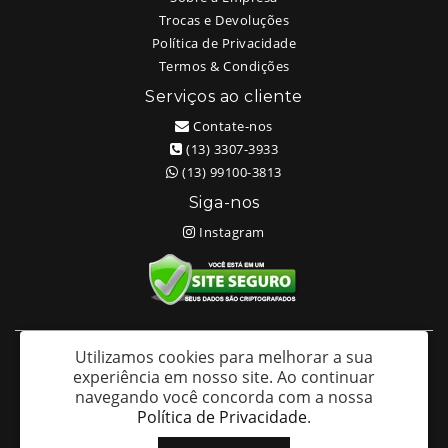
Trocas e Devoluções
Política de Privacidade
Termos & Condições
Serviços ao cliente
Contate-nos
(13) 3307-3933
(13) 99100-3813
Siga-nos
Instagram
Utilizamos cookies para melhorar a sua
White Head Tattoo (Wellington Ricardo Kudlinski EPP) - CNPJ:
experiência em nosso site.
Ao continuar
09.635.966/0001-70
navegando você concorda com a nossa
Av. São Francisco 373 – Centro - Santos / SP - CEP: 11013-201
Política de Privacidade
.
White Head Tattoo © 2026