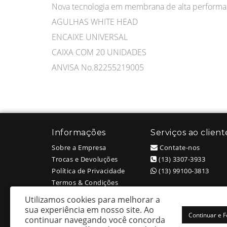
Nova tecnologia em membrana de alta perform
AGULHAS WHITE HEAD
ENCAIXE UNIVERSAL
CAIXA COM 20 UNIDADES
ANVISA No.82255219005
Informações
Serviços ao client
Sobre a Empresa
Contate-nos
Trocas e Devoluções
(13) 3307-3933
Política de Privacidade
(13) 99100-3813
Termos & Condições
Utilizamos cookies para melhorar a
sua experiência em nosso site.
Ao
Continuar e 
continuar navegando você concorda
White Head Tattoo (Wellington Ricardo Kudlinski EPP) - CNPJ: 09