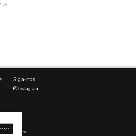
ance
e
Siga-nos
Instagram
Fechar
.635.966/0001-70