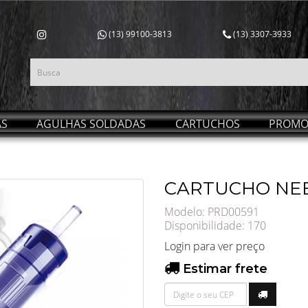
(13) 99100-3813
(13) 3307-3933
AS
AGULHAS SOLDADAS
CARTUCHOS
PROMO
CARTUCHO NEE
Modelo: PRD00591
Disponibilidade:
170
Login para ver preço
Estimar frete