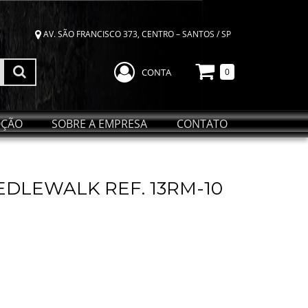
AV. SÃO FRANCISCO 373, CENTRO – SANTOS / SP
CONTA
0
ÇÃO
SOBRE A EMPRESA
CONTATO
DLEWALK REF. 13RM-10