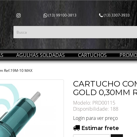
(13) 99100-3813
(13) 3307-3933
AS
AGULHAS SOLDADAS
CARTUCHOS
PROMO
 Ref.19M-10 MAX
CARTUCHO CO
GOLD 0,30MM R
Modelo: PRD00115
Disponibilidade:
188
Login para ver preço
Estimar frete