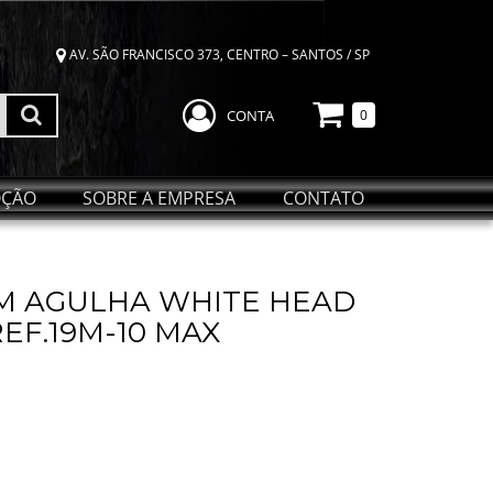
AV. SÃO FRANCISCO 373, CENTRO – SANTOS / SP
CONTA
0
ÇÃO
SOBRE A EMPRESA
CONTATO
M AGULHA WHITE HEAD
EF.19M-10 MAX