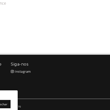
ance
e
Siga-nos
Instagram
Fechar
.635.966/0001-70