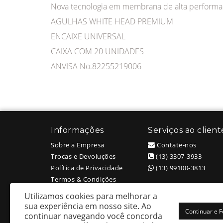
Nova tecnologia em membrana de alta perform
AGULHAS WHITE HEAD PREMIUM
ENCAIXE UNIVERSAL
CAIXA COM 20 UNIDADES
ANVISA No.82255219006
Informações
Serviços ao client
Sobre a Empresa
Contate-nos
Trocas e Devoluções
(13) 3307-3933
Política de Privacidade
(13) 99100-3813
Termos & Condições
Utilizamos cookies para melhorar a
sua experiência em nosso site.
Ao
Continuar e 
continuar navegando você concorda
White Head Tattoo (Wellington Ricardo Kudlinski EPP) - CNPJ: 09