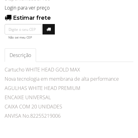
Login para ver preço
Estimar frete
Não sei meu CEP
Descrição
Cartucho WHITE HEAD GOLD MAX
Nova tecnologia em membrana de alta performance
AGULHAS WHITE HEAD PREMIUM
ENCAIXE UNIVERSAL
CAIXA COM 20 UNIDADES
ANVISA No.82255219006