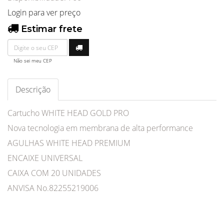
Login para ver preço
Estimar frete
Não sei meu CEP
Descrição
Cartucho WHITE HEAD GOLD PRO
Nova tecnologia em membrana de alta performance
AGULHAS WHITE HEAD PREMIUM
ENCAIXE UNIVERSAL
CAIXA COM 20 UNIDADES
ANVISA No.82255219006