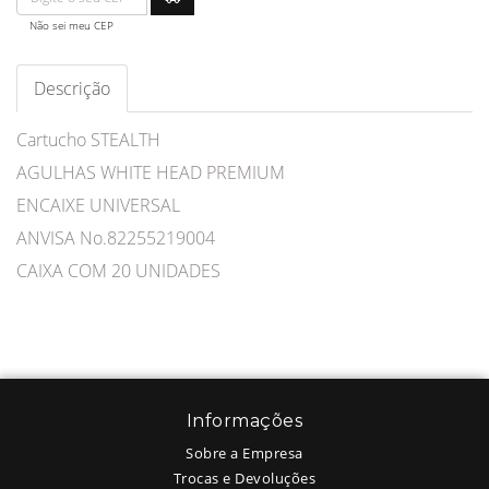
Não sei meu CEP
Descrição
Cartucho STEALTH
AGULHAS WHITE HEAD PREMIUM
ENCAIXE UNIVERSAL
ANVISA No.82255219004
CAIXA COM 20 UNIDADES
Informações
Sobre a Empresa
Trocas e Devoluções