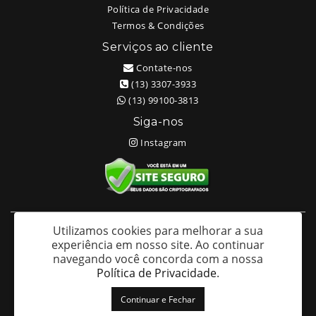
Política de Privacidade
Termos & Condições
Serviços ao cliente
Contate-nos
(13) 3307-3933
(13) 99100-3813
Siga-nos
Instagram
Utilizamos cookies para melhorar a sua
White Head Tattoo (Wellington Ricardo Kudlinski EPP) - CNPJ:
experiência em nosso site.
Ao continuar
09.635.966/0001-70
navegando você concorda com a nossa
Av. São Francisco 373 – Centro - Santos / SP - CEP: 11013-201
Política de Privacidade
.
White Head Tattoo © 2026
Continuar e Fechar
Desenvolvido por
88digital