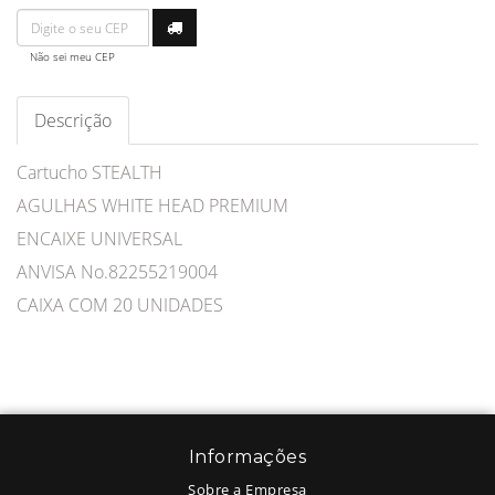
Não sei meu CEP
Descrição
Cartucho STEALTH
AGULHAS WHITE HEAD PREMIUM
ENCAIXE UNIVERSAL
ANVISA No.82255219004
CAIXA COM 20 UNIDADES
Informações
Sobre a Empresa