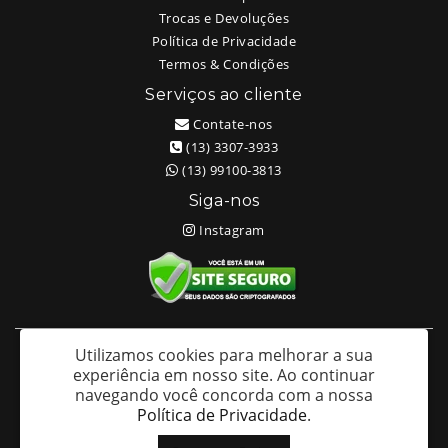
Trocas e Devoluções
Política de Privacidade
Termos & Condições
Serviços ao cliente
Contate-nos
(13) 3307-3933
(13) 99100-3813
Siga-nos
Instagram
Utilizamos cookies para melhorar a sua
White Head Tattoo (Wellington Ricardo Kudlinski EPP) - CNPJ:
experiência em nosso site.
Ao continuar
09.635.966/0001-70
navegando você concorda com a nossa
Av. São Francisco 373 – Centro - Santos / SP - CEP: 11013-201
Política de Privacidade
.
White Head Tattoo © 2026