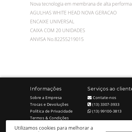
Nova tecnologia em membrana de alta perform
AGULHAS WHITE HEAD NOVA GERACAO
ENCAIXE UNIVERSAL
CAIXA COM 20 UNIDADES
ANVISA No.82255219015
Informações
Serviços ao client
Sobre a Empresa
Contate-nos
Trocas e Devoluções
(13) 3307-3933
Política de Privacidade
(13) 99100-3813
Termos & Condições
Utilizamos cookies para melhorar a