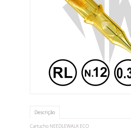
Descrição
Cartucho NEEDLEWALK ECO