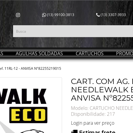
(13) 99100-3813
(13) 3307-3933
AS
AGULHAS SOLDADAS
CARTUCHOS
PROMO
f. 11RL-12 - ANVISA Nº82255219015
CART. COM AG.
NEEDLEWALK ECO
ANVISA Nº8225
Modelo: CARTUCHO NEEDLEW
Disponibilidade:
217
Login para ver preço
Estimar frete