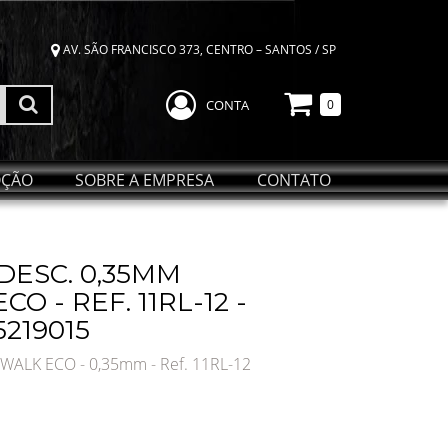
AV. SÃO FRANCISCO 373, CENTRO – SANTOS / SP
CONTA
0
ÇÃO
SOBRE A EMPRESA
CONTATO
 DESC. 0,35MM
 - REF. 11RL-12 -
5219015
ALK ECO - 0,35mm - Ref. 11RL-12