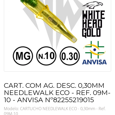
CART. COM AG. DESC. 0,30MM
NEEDLEWALK ECO - REF. 09M-
10 - ANVISA Nº82255219015
Modelo: CARTUCHO NEEDLEWALK ECO - 0,30mm - Ref.
09M-10